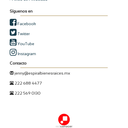
Síguenos en
Facebook
Twitter
YouTube
Instagram
Contacto
jenny@espiralbienesraices.mx
222 688 4477
222 569 0130