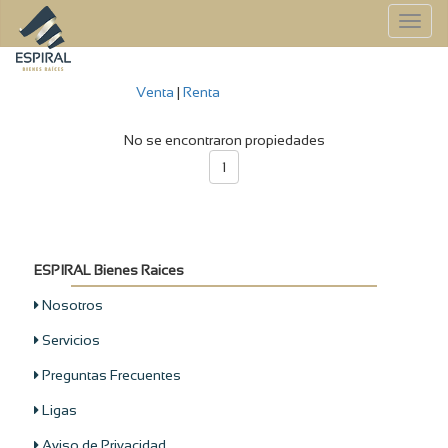
To
na
Venta
|
Renta
No se encontraron propiedades
1
ESPIRAL Bienes Raices
Nosotros
Servicios
Preguntas Frecuentes
Ligas
Aviso de Privacidad