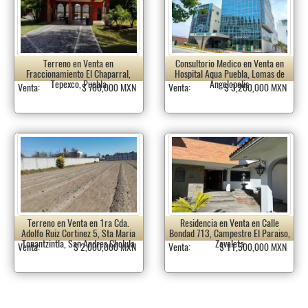
Terreno en Venta en
Consultorio Medico en Venta en
Fraccionamiento El Chaparral,
Hospital Aqua Puebla, Lomas de
Tepexco, Puebla
Angelopolis
Venta:
$ 700,000 MXN
Venta:
$ 3,200,000 MXN
Terreno en Venta en 1ra Cda.
Residencia en Venta en Calle
Adolfo Ruiz Cortinez 5, Sta Maria
Bondad 713, Campestre El Paraiso,
Tonantzintla, San Andres Cholula
Zavaleta
Venta:
$ 2,000,000 MXN
Venta:
$ 11,500,000 MXN