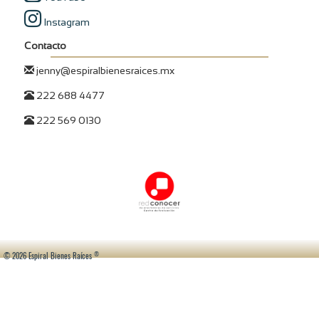
Instagram
Contacto
jenny@espiralbienesraices.mx
222 688 4477
222 569 0130
®
© 2026 Espiral Bienes Raíces