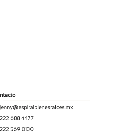
ntacto
jenny@espiralbienesraices.mx
222 688 4477
222 569 0130