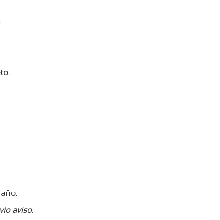
.
to.
 año.
vio aviso.