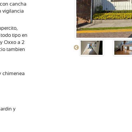
a con cancha
 vigilancia
percito,
todo tipo en
 y Oxxo a 2
cio tambien
 y chimenea
ardin y