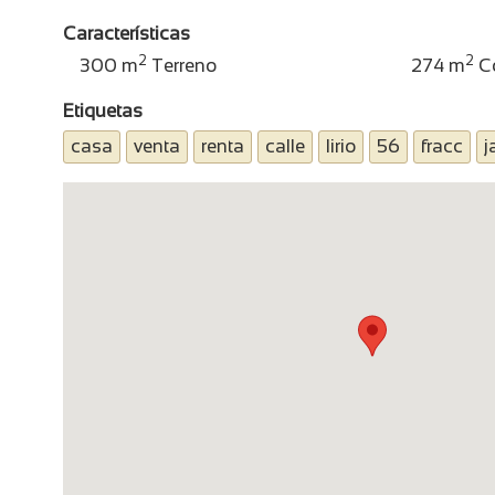
Características
2
2
300
m
Terreno
274
m
Co
Etiquetas
casa
venta
renta
calle
lirio
56
fracc
j